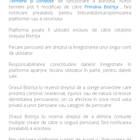
Termenii și condițiile
de funcționare a acesteia. Acești
termeni pot fi modificați de către
Primăria Bistriţa
, fără
notificare prealabilă, pentru îmbunătățirea/optimizarea
platformei sau a serviciului.
Platforma poate fi utilizată exclusiv de către cetățenii
orașului Bistriţa.
Fiecare persoană are dreptul la înregistrarea unui singur cont
de utilizator.
Responsabilitatea corectitudinii datelor înregistrate în
platformă aparține fiecărui utilizator în parte, pentru datele
sale.
Orașul Bistriţa își rezervă dreptul de a șterge proiectele care
prezintă conținut neadecvat, injurios sau de natură să lezeze
demnitatea persoanelor, ori să afecteze în orice mod viața
privată a unor persoane sau categorii de persoane.
Orașul Bistriţa își rezervă dreptul de a elimina conturile
multiple create de către o singură persoană, fără notificarea
prealabilă a acesteia.
Prin utilizarea platformei sunteți de acord cu Prelucrarea de