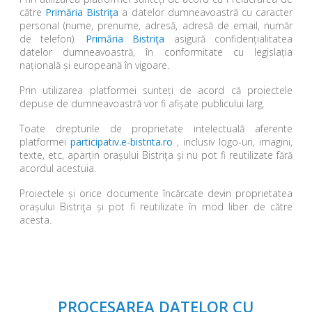
către
Primăria Bistriţa
a datelor dumneavoastră cu caracter
personal (nume, prenume, adresă, adresă de email, număr
de telefon).
Primăria Bistriţa
asigură confidențialitatea
datelor dumneavoastră, în conformitate cu legislația
națională și europeană în vigoare.
Prin utilizarea platformei sunteți de acord că proiectele
depuse de dumneavoastră vor fi afișate publicului larg.
Toate drepturile de proprietate intelectuală aferente
platformei
participativ.e-bistrita.ro
, inclusiv logo-uri, imagini,
texte, etc, aparțin orașului Bistriţa și nu pot fi reutilizate fără
acordul acestuia.
Proiectele și orice documente încărcate devin proprietatea
orașului Bistriţa și pot fi reutilizate în mod liber de către
acesta.
PROCESAREA DATELOR CU