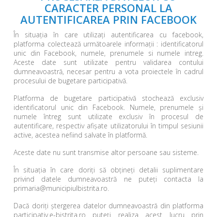
CARACTER PERSONAL LA
AUTENTIFICAREA PRIN FACEBOOK
În situația în care utilizați autentificarea cu facebook,
platforma colectează următoarele informații : identificatorul
unic din Facebook, numele, prenumele si numele intreg.
Aceste date sunt utilizate pentru validarea contului
dumneavoastră, necesar pentru a vota proiectele în cadrul
procesului de bugetare participativă.
Platforma de bugetare participativă stochează exclusiv
identificatorul unic din Facebook. Numele, prenumele și
numele întreg sunt utilizate exclusiv în procesul de
autentificare, respectiv afișate utilizatorului în timpul sesiunii
active, acestea nefiind salvate în platformă.
Aceste date nu sunt transmise altor persoane sau sisteme.
În situația în care doriți să obțineți detalii suplimentare
privind datele dumneavoastră ne puteți contacta la
primaria@municipiulbistrita.ro.
Dacă doriți ștergerea datelor dumneavoastră din platforma
participativ.e-bistrita.ro puteți realiza acest lucru prin