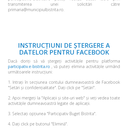
transmiterea unei solicitări către
primaria@municipiulbistrita.ro.
INSTRUCȚIUNI DE ȘTERGERE A
DATELOR PENTRU FACEBOOK
Dacă doriți să vă ștergeți activitățile pentru platforma
participativ.e-bistrita.ro
, vă puteți elimina activitățile urmând
următoarele instrucțiuni:
1. Intrați în secțiunea contului dumneavoastră de Facebook
"Setări și confidențialitate". Dați click pe "Setări".
2. Apoi mergeți la "Aplicații și site-uri web" și veți vedea toate
activitățile dumneavoastră legate de aplicații.
3. Selectați opțiunea "Participativ Buget Bistrita".
4. Dați click pe butonul "Elimină".